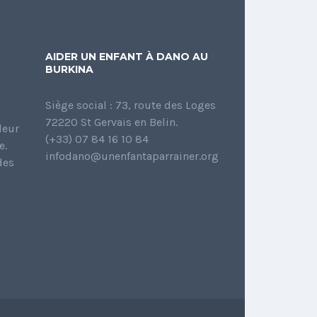
AIDER UN ENFANT À DANO AU
BURKINA
Siège social : 73, route des Loges
72220 St Gervais en Belin.
leur
(+33) 07 84 16 10 84
e.
infodano@unenfantaparrainer.org
des