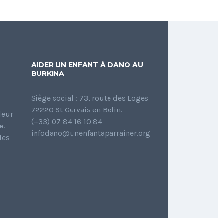
AIDER UN ENFANT À DANO AU
BURKINA
Siège social : 73, route des Loges
72220 St Gervais en Belin.
leur
(+33) 07 84 16 10 84
e.
infodano@unenfantaparrainer.org
des