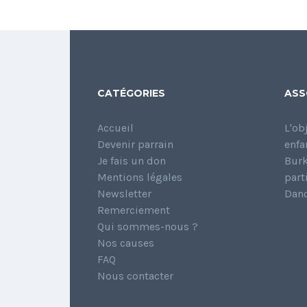
CATÉGORIES
ASS
Accueil
L'ob
Devenir parrain
enfa
Je fais un don
Burk
Mentions légales
part
Newsletter
Dano
Remerciement
Qui sommes-nous ?
Nos causes
FAQ
Nous contacter